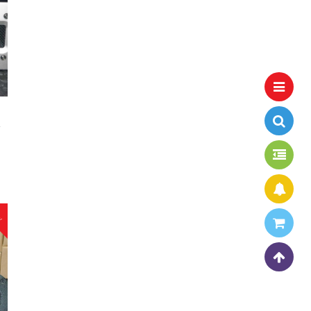
.
품
w