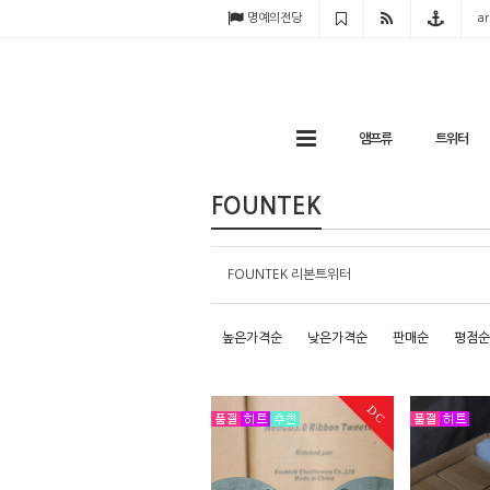
명예의전당
ar
앰프류
트위터
FOUNTEK
FOUNTEK 리본트위터
높은가격순
낮은가격순
판매순
평점순
DC