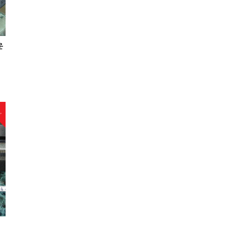
운
타
리
제
랜
w
어
평