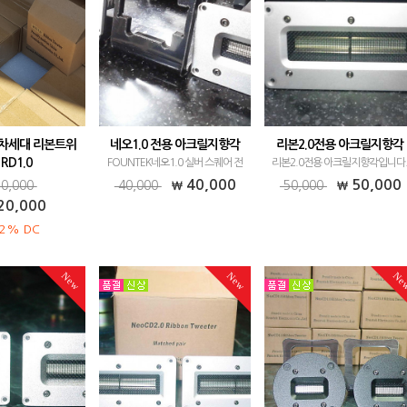
K 차세대 리본트위
네오1.0 전용 아크릴지향각
리본2.0전용 아크릴지향각
RD1.0
FOUNTEK네오1.0 실버 스퀘어 전
리본2.0전용 아크릴지향각입니다
 차세대 리본트위터
용 아크릴지향각입니다. 가격:
가격: 50,000원 (2개 1조가격) 제
40,000
50,000
0,000
40,000
50,000
RD1.0
40,000원 (2개 1조 가격) 제품문의:
문의: 010-7445-9929
20,000
010-7445-9929
2% DC
New
New
Ne