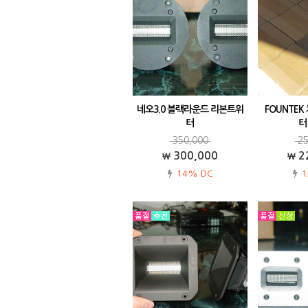
네오3.0 블랙라운드 리본트위
FOUNTE
터
터 
재고 소진되었던 네오3.0 리본트위
FOUNTEK
350,000
25
터 블랙라운드 버젼 수입되었습니
300,000
2
다.차량용으로는 1.0 리본트위터 다
14% DC
1
음으로 가장 많이 찾아주시는 롱런
모델이기도 합니다.음색은 매우 화
사하고, 아주 미세한소리까지도 다
잡아낼 정도로해…