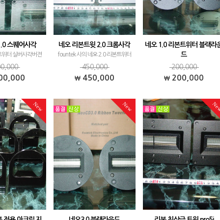
.0 스퀘어사각
네오 리본트윗 2.0 크롬사각
네오 1.0 리본트위터 블랙라
드
 트위터 실버사각버젼
fountek 사의 네오 2.0 리본트위터
최근에는 A필라 작업
입니다. 가장 리본트위터 다운 트위
네오 1.0 리본트위터 블랙라운드 
0,000
450,000
200,000
맨 가장자리에 사각버
터이지만, 차량에 장착난이도가 있
입 신품입니다. 네오 1.0 시리즈는 
00,000
450,000
200,000
서 간편하게 사용하시
는 모델이기도 합니다. 차량용보다
본 트위터 중 가장 많이 판매되는 
시네요. 리본 트위터
는 홈용으로 구매하시는 분들이 많습
품입니다. 리본 트위터는 타사 브
New
New
Ne
닛과도 조합이 잘 어우
니다. 고역대 특유의 높은 선명도와
드의 대다수 유닛과 그조합이 잘 
며, 맑…
해상력…
우러지며, 맑고 화사한 소리로 정
이…
본 전용 아크릴 지
네오3.0 블랙라운드
리본 최상급 트윗 pro5i