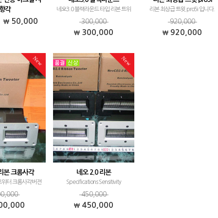
향각
네오3.0 블랙라운드 타입 리본 트위
리본 최상급 트윗 pro5i 입니다.
트위터 전용 아크릴 지
터입니다. 네오1.0 리본 시리즈와 더
Fountek 사의 네오 리본 트위터 시
50,000
300,000
920,000
. 예전에도 전용 아크
불어 꾸준히 판매되고 있는 제품입니
즈 중 가장 부피가 크고, 출력이 높
300,000
920,000
깐 만들다가, 최근에
다. Specifications Sensitivity
유닛입니다. 제가 알기로는, 이보
산하게 되네요 주의사
93dB/1m/2.83v Power handling
더대형인리본 트위터는 거의 찾기 
New
New
릴을 피스로 구멍을 뚫
1…
드시리라 봅니다. 전기 먹는…
세요 아크릴이 약해서
쉽게 …
 리본 크롬사각
네오 2.0 리본
본트위터 크롬사각버젼
Specifications Sensitivity
ations Sensitivity
97dB/1m/2.83v Power handling
0,000
450,000
v Power handling
20W nominal, 50W max
00,000
450,000
nal, 40W max
Frequency range 1,200-40,000Hz