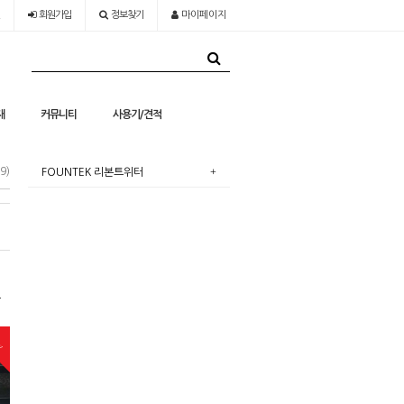
회원
가입
정보찾기
마이페이지
재
커뮤니티
사용기/견적
9)
FOUNTEK 리본트위터
품
w