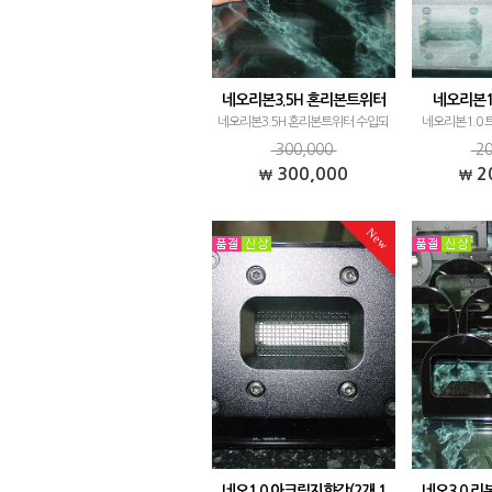
네오리본3.5H 혼리본트위터
네오리본1
네오리본3.5H 혼리본트위터 수입되
네오리본1.0
었습니다. 혼트위터 특성상 차량용
수입됐습니다. 
300,000
20
보다는 홈 어플리케이션용으로 효과
보다 데시보드 
300,000
2
가 큰 유닛입니다. 가격: 300,000원
젼으로 고정해
(신품 1조 가격) 제품문의: 010-
는 분들이 많으
New
7445-9929
는 그 어떤 유
러지
네오1.0 아크릴지향각(2개 1
네오3.0 리