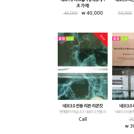
조 가격)
네오1.0 아크릴지향각 출시합니다.
네오3.0 리본
40,000
40,000
50,000
단순히 아크릴로 만든건데 '출시' 라
향각 1조입니다
는 단어를 쓰는 것 자체가 좀 어색하
릴 지향각을 잠
긴 하네요.. ^^ 모든 트위터류에 최
서다 다시 재생
New
근 아크릴지향각을 만들면서 구매하
항! 절대 아크
시는 분들이 많네요. 리본트위터 수
거나 박지 마
입한…
네오3.0 전용 리본 리콘킷
네오3.0
판매용이 아닙니다. 네오3.0 전용 리
네오3.0 리
본 리콘킷입니다. 리본트위터의 특
입니다. Specific
Call
30
징 중 하나는, 리본이 끊어지는 것 외
93dB/1m/2.83
3
에는 고장날 일이 거의 없다는 점입
17W nomi