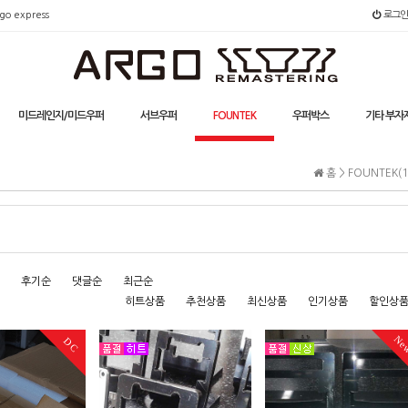
go express
로그인
미드레인지/미드우퍼
서브우퍼
FOUNTEK
우퍼박스
기타 부자
홈 >
FOUNTEK(1
후기순
댓글순
최근순
히트상품
추천상품
최신상품
인기상품
할인상
Ne
DC