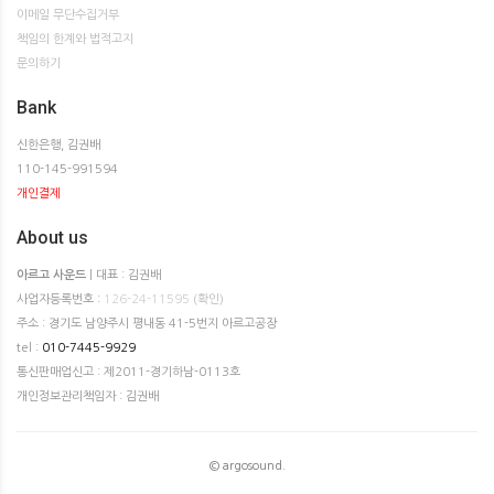
이메일 무단수집거부
책임의 한계와 법적고지
문의하기
Bank
신한은행, 김권배
110-145-991594
개인결제
About us
아르고 사운드
| 대표 : 김권배
사업자등록번호 :
126-24-11595
(확인)
주소 : 경기도 남양주시 평내동 41-5번지 아르고공장
tel :
010-7445-9929
통신판매업신고 : 제2011-경기하남-0113호
개인정보관리책임자 : 김권배
© argosound.