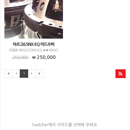
아르고6.5NX-EQ 미드우퍼
모델명: ARGO 6.5NX-EQ ★★ ARGO
6.5NX-EQ Specification ★★EXPO
250,000
250,000
CONEX 중 최고급 Spider Damper 최고급
40 GRADE 스트론튬 코팅 마그네틱 NBR
1
EDGE 두랄…
Switcher에서 사이드를 선택해 주세요.