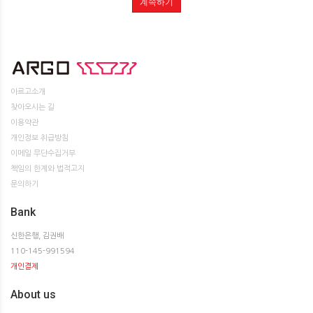
계속하기
아르고소개
찾아오시는 길
이용약관
개인정보 취급방침
이메일 무단수집거부
책임의 한계와 법적고지
문의하기
Bank
신한은행, 김권배
110-145-991594
개인결제
About us