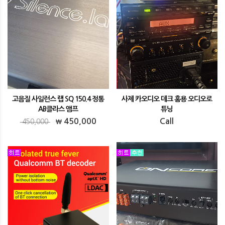
고음질 사일런스 랩 SQ 150.4 정통
사제 카오디오 데크 홈용 오디오로
AB클라스 앰프
튜닝
고음질 사일런스 랩 SQ 150.4 정통 AB클라
사제 카오디오 데크 홈용 오디오로 튜닝
450,000
Call
450,000
스 앰프