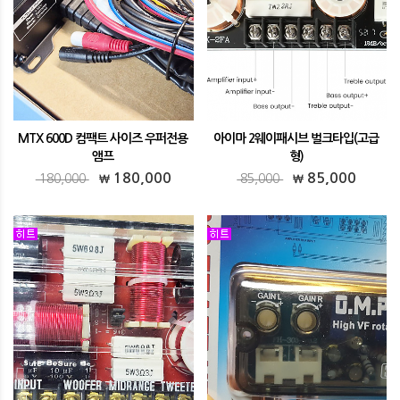
MTX 600D 컴팩트 사이즈 우퍼전용
아이마 2웨이패시브 벌크타입(고급
앰프
형)
MTX 600D 컴팩트 사이즈 우퍼전용 앰프
아이마 2웨이패시브 벌크타입(고급형)
180,000
85,000
180,000
85,000