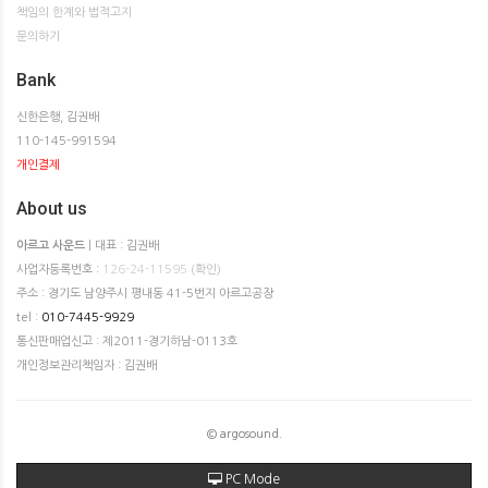
책임의 한계와 법적고지
문의하기
Bank
신한은행, 김권배
110-145-991594
개인결제
About us
아르고 사운드
| 대표 : 김권배
사업자등록번호 :
126-24-11595
(확인)
주소 : 경기도 남양주시 평내동 41-5번지 아르고공장
tel :
010-7445-9929
통신판매업신고 : 제2011-경기하남-0113호
개인정보관리책임자 : 김권배
© argosound.
PC Mode