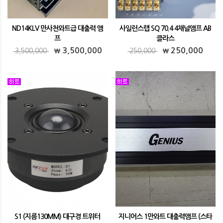
ND14KLV 만사천와트급 대출력 앰
사일런스랩 SQ 70.4 4채널앰프 AB
프
클라스
ND14KLV 만사천와트급 대출력 앰프
사일런스랩 SQ 70.4 4채널앰프 AB클라스
3,500,000
250,000
3,500,000
250,000
S1 (지름130MM) 대구경 트위터
지니어스 1만와트 대출력앰프 (스타