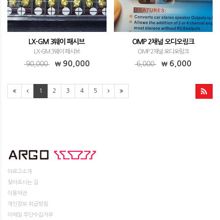
LX-GM 3웨이 패시브
OMP 2채널 오디오링크
LX-GM 3웨이 패시브
OMP 2채널 오디오링크
90,000
6,000
90,000
6,000
1
2
3
4
5
아르고소개
찾아오시는 길
이용약관
개인정보 취급방침
이메일 무단수집거부