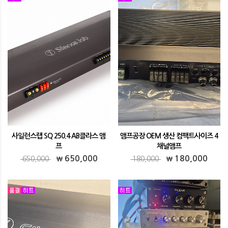
사일런스랩 SQ 250.4 AB클라스 앰
앰프공장 OEM 생산 컴팩트사이즈 4
프
채널앰프
사일런스랩 SQ 250.4 AB클라스 앰프
앰프공장 OEM 생산 컴팩트사이즈 4채널앰
650,000
180,000
650,000
180,000
프